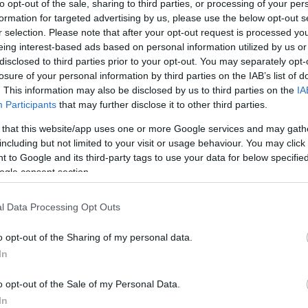
to opt-out of the sale, sharing to third parties, or processing of your per
formation for targeted advertising by us, please use the below opt-out s
r selection. Please note that after your opt-out request is processed y
tovább »
eing interest-based ads based on personal information utilized by us or
disclosed to third parties prior to your opt-out. You may separately opt-
Tetszik
0
losure of your personal information by third parties on the IAB’s list of
. This information may also be disclosed by us to third parties on the
IA
Szólj hozzá!
Participants
that may further disclose it to other third parties.
 that this website/app uses one or more Google services and may gath
including but not limited to your visit or usage behaviour. You may click 
 to Google and its third-party tags to use your data for below specifi
2011.02.26. 15:45
ogle consent section.
ie Portman interjúja vezetett el a Aronovsky Black_Swan
ek letöltéséig, és délutánomba való beiktatásáig, ami azt
l Data Processing Opt Outs
yázni kell, milyen újságot veszel a kezedbe. A film
Hattyúk tava (by the…
o opt-out of the Sharing of my personal data.
In
tovább »
o opt-out of the Sale of my Personal Data.
In