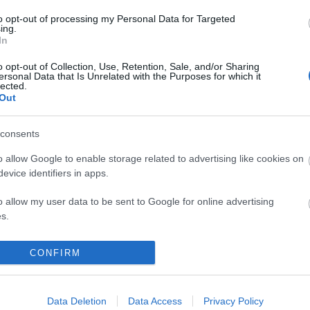
Tetszik
0
to opt-out of processing my Personal Data for Targeted
ing.
Szólj hozzá!
In
o opt-out of Collection, Use, Retention, Sale, and/or Sharing
ersonal Data that Is Unrelated with the Purposes for which it
lected.
Out
2011.02.14. 18:24
 már itt marad, mert Ádám max. akkor tolerálja a
consents
Marilyn Manson vagy Belga klip jön, azt meg talán
szögök: 1. még mindig beteg vagyok,2. hétfő van, 3.
o allow Google to enable storage related to advertising like cookies on
 állat,4. hiába dógozom, mint az állat,…
evice identifiers in apps.
o allow my user data to be sent to Google for online advertising
s.
tovább »
to allow Google to send me personalized advertising.
CONFIRM
Tetszik
0
o allow Google to enable storage related to analytics like cookies on
3
komment
evice identifiers in apps.
Data Deletion
Data Access
Privacy Policy