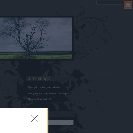
Jinx világa
Szubjektív könyvértékelés,
aranyköpés, napszava, hőbörgés.
No cloud would fall!
Keresés