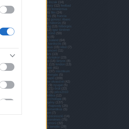
én
(
7
)
erdő
(
49
)
észak
(
14
)
európa
(
16
)
fantasy
(
12
)
feelbad
(
80
)
feelgood
(
51
)
feminizmus
(
18
)
festészet
(
6
)
film
(
24
)
filozófia
(
26
)
főzés
(
5
)
francia
(
15
)
furaírás
(
65
)
gonosz ribanc
(
19
)
háború
(
46
)
háborús
(
5
)
hajó
(
5
)
házasság
(
13
)
hőbörgés
(
29
)
hülyeség
(
12
)
igaz történet
(
6
)
irodalom
(
9
)
írónő
(
59
)
izgalmas
(
66
)
jog
(
6
)
jogászkodás
(
7
)
kaland
(
64
)
karácsony
(
10
)
kardozós
(
9
)
kelet
(
7
)
klasszikus
(
15
)
klisé
(
7
)
kollektíva
(
13
)
koncert
(
11
)
korrajz
(
9
)
kortárs
(
13
)
kortörténet
(
5
)
középkor
(
23
)
krimi
(
11
)
kultúra
(
14
)
lányos
(
8
)
lejjebb
(
34
)
lélek
(
13
)
london
(
13
)
magyar
(
127
)
meló
(
61
)
mibajod? semmi
(
37
)
misztikum
(
12
)
mood
(
87
)
morgás
(
5
)
művészet
(
21
)
napló
(
209
)
napszava
(
52
)
ne olvasd el
(
42
)
novella
(
8
)
nyár
(
9
)
nyugat
(
5
)
olasz
(
9
)
orosz
(
21
)
őrült
(
22
)
párizs
(
10
)
pécs
(
5
)
pécs2010
(
5
)
polgári
(
6
)
politika
(
12
)
pszicho
(
16
)
pszichológia
(
8
)
realizmus
(
8
)
regény
(
137
)
reneszánsz
(
6
)
rhapsody
(
25
)
romantika
(
10
)
romantikus
(
5
)
sorozat
(
10
)
sport
(
7
)
szabadság
(
5
)
szecesszió
(
14
)
szerelem
(
13
)
szerelmes
(
75
)
színház
(
11
)
szomorú
(
32
)
szórakoztató
(
6
)
tanulás
(
28
)