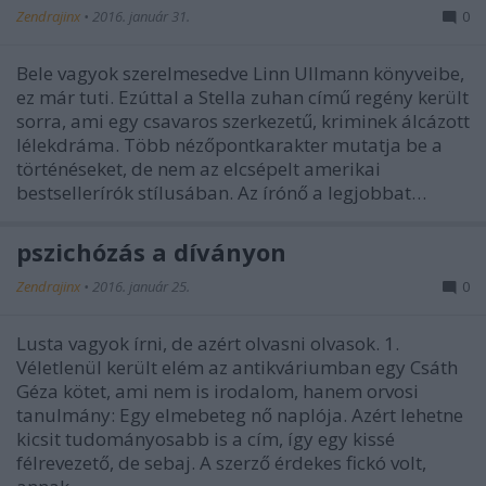
Zendrajinx
•
2016. január 31.
0
Bele vagyok szerelmesedve Linn Ullmann könyveibe,
ez már tuti. Ezúttal a Stella zuhan című regény került
sorra, ami egy csavaros szerkezetű, kriminek álcázott
lélekdráma. Több nézőpontkarakter mutatja be a
történéseket, de nem az elcsépelt amerikai
bestsellerírók stílusában. Az írónő a legjobbat…
pszichózás a díványon
Zendrajinx
•
2016. január 25.
0
Lusta vagyok írni, de azért olvasni olvasok. 1.
Véletlenül került elém az antikváriumban egy Csáth
Géza kötet, ami nem is irodalom, hanem orvosi
tanulmány: Egy elmebeteg nő naplója. Azért lehetne
kicsit tudományosabb is a cím, így egy kissé
félrevezető, de sebaj. A szerző érdekes fickó volt,