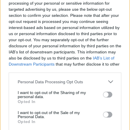
processing of your personal or sensitive information for
Zendrajinx
•
2017. július 15.
0
targeted advertising by us, please use the below opt-out
section to confirm your selection. Please note that after your
opt-out request is processed you may continue seeing
Sacha Batthyany Svájcban újságíró, békés élete van,
interest-based ads based on personal information utilized by
amíg egy kollégája fel nem hívja a figyelmét egy
us or personal information disclosed to third parties prior to
újságcikkre, amelyben rokonát, Margit nénit azzal
your opt-out. You may separately opt-out of the further
vádolják, hogy 1945-ben egy partin vendégeivel
disclosure of your personal information by third parties on the
együtt lemészároltak 180 munkaszolgálatos zsidót.
IAB’s list of downstream participants. This information may
Az újságírót ez persze nem hagyja hidegen,
also be disclosed by us to third parties on the
IAB’s List of
egyrészt…
Downstream Participants
that may further disclose it to other
third parties.
introvertált pszichózás
Please note that this website/app uses one or more Google
Personal Data Processing Opt Outs
Zendrajinx
•
2017. március 20.
0
services and may gather and store information including but
not limited to your visit or usage behaviour. You may click to
I want to opt-out of the Sharing of my
personal data.
grant or deny consent to Google and its third-party tags to
Sylvia Löhken A csend ereje című könyve a jó
Opted In
use your data for below specified purposes in below Google
kritikája miatt landolt a kosaramban, majd a
consent section.
I want to opt-out of the Sale of my
polcomon. Nem vagyok híve a "megmondós-
Personal Data.
önsegítős-házi-pszichológiás" könyveknek, de ez
Opted In
valahogy mégis megtetszett. Elolvasás után már