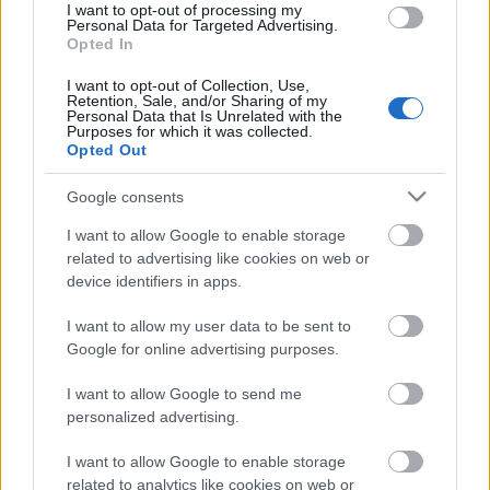
nem vagyok annyira elragadtatva tőle, de azért nem
I want to opt-out of processing my
Personal Data for Targeted Advertising.
volt rossz. A szerző az…
Opted In
I want to opt-out of Collection, Use,
"mi bajod? - semmi" rovat
Retention, Sale, and/or Sharing of my
Personal Data that Is Unrelated with the
Zendrajinx
•
2016. december 23.
0
Purposes for which it was collected.
Opted Out
Miért játszódik olyan sok horrorfilm karácsonykor?
Google consents
Talán mert az év végi stresszben elrongyolódott
idegrendszerű jogászok emberek nem bírják
I want to allow Google to enable storage
elviselni a szomszéd kopácsolását és
related to advertising like cookies on web or
szekrényösszeszerelését karácsony előtti este. Talán
device identifiers in apps.
forgatókönyveket írnak arról, hogy átmennek és
I want to allow my user data to be sent to
felkockázzák apróra (a…
Google for online advertising purposes.
borzongós thriller
I want to allow Google to send me
personalized advertising.
Zendrajinx
•
2016. december 23.
0
I want to allow Google to enable storage
Paula Hawkins bestsellere, A lány a vonaton volt a
related to analytics like cookies on web or