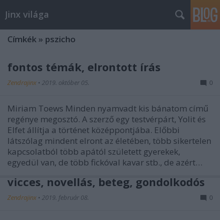
Jinx világa
Címkék
»
pszicho
fontos témák, elrontott írás
Zendrajinx
•
2019. október 05.
0
Miriam Toews Minden nyamvadt kis bánatom című
regénye megosztó. A szerző egy testvérpárt, Yolit és
Elfet állítja a történet középpontjába. Előbbi
látszólag mindent elront az életében, több sikertelen
kapcsolatból több apától született gyerekek,
egyedül van, de több fickóval kavar stb., de azért…
vicces, novellás, beteg, gondolkodós
Zendrajinx
•
2019. február 08.
0