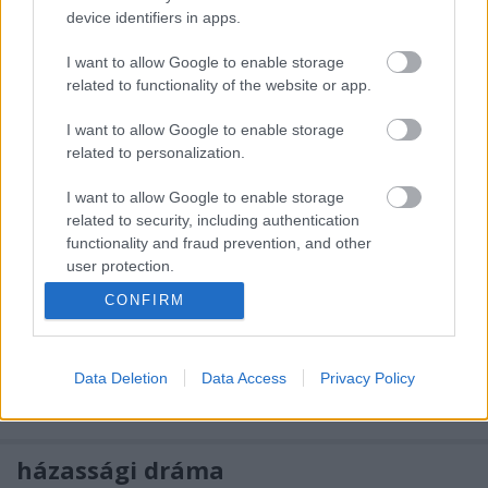
soron következő "agykikapcsoló" regény. Rám fért a
device identifiers in apps.
dolog, jólesett borzongatni, nyomozni, meg látni,
I want to allow Google to enable storage
ahogy lassan kibontakozik a cselekmény. A történet
related to functionality of the website or app.
három nő, Rachel, Megan és Anna szemszögéből
mesél el egy igen komplex drámát, amiben a…
I want to allow Google to enable storage
related to personalization.
jelszó: gnóthi szeauton!
I want to allow Google to enable storage
Zendrajinx
•
2016. január 31.
0
related to security, including authentication
functionality and fraud prevention, and other
A pszichológiai kutakodás közben találtam egy
user protection.
széles közönségnek írt könyvet, Louann Brizendine A
CONFIRM
női agy című kötetét. A szerző neurológus és
pszhichiáter, tehát nem egy "Maunika-só"-szakértő,
ugyanakkor úgy adja át a tudást, hogy nem kell
Data Deletion
Data Access
Privacy Policy
hozzá orvosnak lenni, hogy megértsük. A szerző
több…
házassági dráma