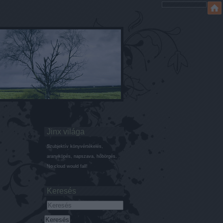
Jinx világa
Szubjektív könyvértékelés,
aranyköpés, napszava, hőbörgés.
No cloud would fall!
Keresés