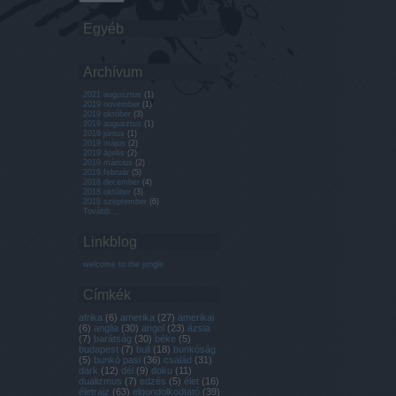
Egyéb
Archívum
2021 augusztus
(
1
)
2019 november
(
1
)
2019 október
(
3
)
2019 augusztus
(
1
)
2019 június
(
1
)
2019 május
(
2
)
2019 április
(
2
)
2019 március
(
2
)
2019 február
(
5
)
2018 december
(
4
)
2018 október
(
3
)
2018 szeptember
(
6
)
Tovább
...
Linkblog
welcome to the jungle
Címkék
afrika
(
6
)
amerika
(
27
)
amerikai
(
6
)
anglia
(
30
)
angol
(
23
)
ázsia
(
7
)
barátság
(
30
)
béke
(
5
)
budapest
(
7
)
buli
(
18
)
bunkóság
(
5
)
bunkó pasi
(
36
)
család
(
31
)
dark
(
12
)
dél
(
9
)
doku
(
11
)
dualizmus
(
7
)
edzés
(
5
)
élet
(
16
)
életrajz
(
63
)
elgondolkodtató
(
39
)