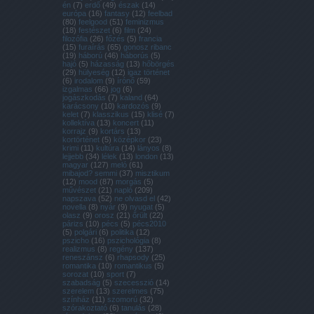
én
(
7
)
erdő
(
49
)
észak
(
14
)
európa
(
16
)
fantasy
(
12
)
feelbad
(
80
)
feelgood
(
51
)
feminizmus
(
18
)
festészet
(
6
)
film
(
24
)
filozófia
(
26
)
főzés
(
5
)
francia
(
15
)
furaírás
(
65
)
gonosz ribanc
(
19
)
háború
(
46
)
háborús
(
5
)
hajó
(
5
)
házasság
(
13
)
hőbörgés
(
29
)
hülyeség
(
12
)
igaz történet
(
6
)
irodalom
(
9
)
írónő
(
59
)
izgalmas
(
66
)
jog
(
6
)
jogászkodás
(
7
)
kaland
(
64
)
karácsony
(
10
)
kardozós
(
9
)
kelet
(
7
)
klasszikus
(
15
)
klisé
(
7
)
kollektíva
(
13
)
koncert
(
11
)
korrajz
(
9
)
kortárs
(
13
)
kortörténet
(
5
)
középkor
(
23
)
krimi
(
11
)
kultúra
(
14
)
lányos
(
8
)
lejjebb
(
34
)
lélek
(
13
)
london
(
13
)
magyar
(
127
)
meló
(
61
)
mibajod? semmi
(
37
)
misztikum
(
12
)
mood
(
87
)
morgás
(
5
)
művészet
(
21
)
napló
(
209
)
napszava
(
52
)
ne olvasd el
(
42
)
novella
(
8
)
nyár
(
9
)
nyugat
(
5
)
olasz
(
9
)
orosz
(
21
)
őrült
(
22
)
párizs
(
10
)
pécs
(
5
)
pécs2010
(
5
)
polgári
(
6
)
politika
(
12
)
pszicho
(
16
)
pszichológia
(
8
)
realizmus
(
8
)
regény
(
137
)
reneszánsz
(
6
)
rhapsody
(
25
)
romantika
(
10
)
romantikus
(
5
)
sorozat
(
10
)
sport
(
7
)
szabadság
(
5
)
szecesszió
(
14
)
szerelem
(
13
)
szerelmes
(
75
)
színház
(
11
)
szomorú
(
32
)
szórakoztató
(
6
)
tanulás
(
28
)