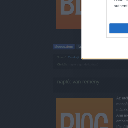
nem…
authenti
Szerző:
Zendrajinx
Címkék:
napló
elgondolkodtató
napló: van remény
Az utób
mozgás
mászká
Ami me
embere
félreál