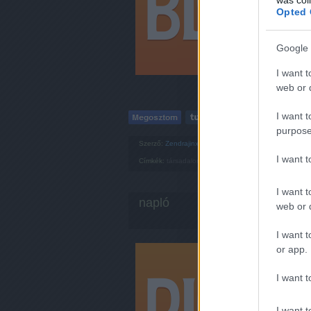
Opted 
Google 
I want t
web or d
I want t
purpose
Szerző:
Zendrajinx
I want 
Címkék:
társadalom
vicces
napló
hőbörgés
I want t
napló
web or d
I want t
Kicsit 
or app.
mert c
lehetne
I want t
másrés
adatvé
I want t