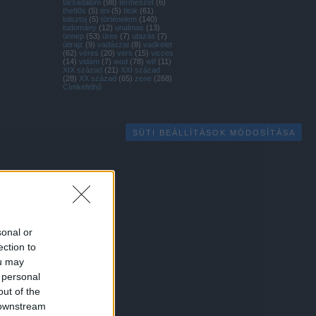
társadalom
(
98
)
természet
(
6
)
the90s
(
5
)
tini
(
5
)
titok
(
61
)
tolsztoj
(
5
)
történelem
(
140
)
tudomány
(
12
)
unalmas
(
13
)
ünnep
(
53
)
üres
(
7
)
utazás
(
7
)
útirajz
(
9
)
vadászat
(
8
)
vadkelet
(
62
)
véres
(
20
)
vers
(
15
)
vicces
(
14
)
vidám
(
7
)
wod
(
78
)
wtf
(
11
)
XIX század
(
21
)
XXI század
(
28
)
XX század
(
65
)
zene
(
268
)
Címkefelhő
SÜTI BEÁLLÍTÁSOK MÓDOSÍTÁSA
sonal or
ection to
ou may
 personal
out of the
 downstream