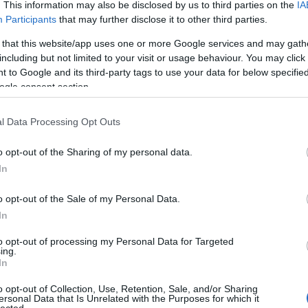
. This information may also be disclosed by us to third parties on the
IA
Participants
that may further disclose it to other third parties.
 that this website/app uses one or more Google services and may gath
including but not limited to your visit or usage behaviour. You may click 
 to Google and its third-party tags to use your data for below specifi
ogle consent section.
tovább »
Tetszik
0
l Data Processing Opt Outs
Szólj hozzá!
o opt-out of the Sharing of my personal data.
In
o opt-out of the Sale of my Personal Data.
In
2018.08.28. 19:31
to opt-out of processing my Personal Data for Targeted
rtés ne essék, még nem érzem magam elég öregnek,
ing.
lyen mondatokkal dobálózzak, de azért néha leesik az
In
ttól, ahogy a tinik megnyilvánulnak. Szituáció: 18 éves
 érettségizett kislány közli, hogy ő nem akar beiratkozni
o opt-out of Collection, Use, Retention, Sale, and/or Sharing
ersonal Data that Is Unrelated with the Purposes for which it
temre (bár felvették gond nélkül), mert ő "ki…
lected.