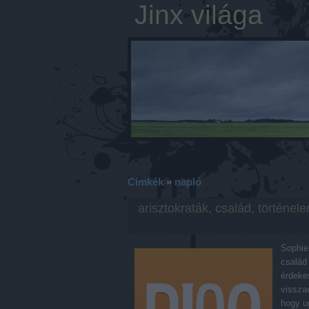
Jinx világa
Címkék
»
napló
arisztokraták, család, történel
Sophie 
család
érdeke
vissza
hogy u