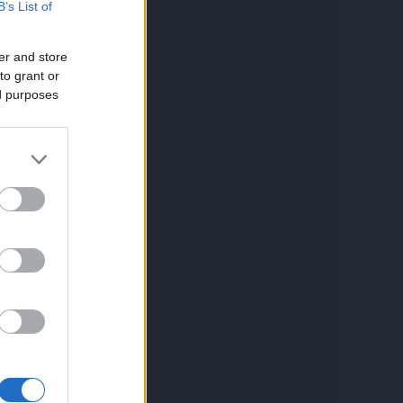
B’s List of
er and store
to grant or
ed purposes