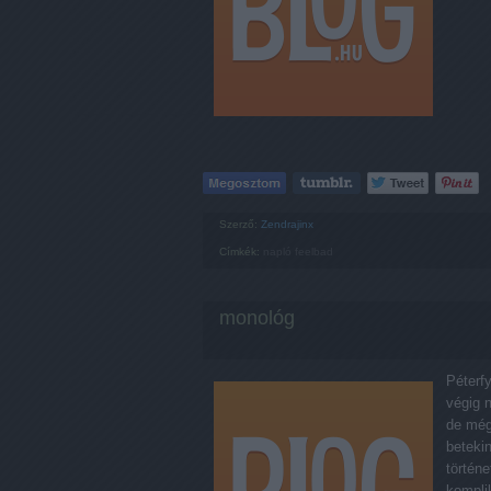
Szerző:
Zendrajinx
Címkék:
napló
feelbad
monológ
Péterf
végig 
de még
beteki
történe
kompli