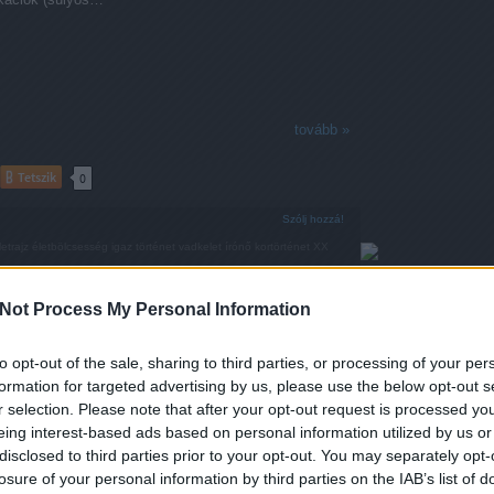
tovább »
Tetszik
0
Szólj hozzá!
letrajz
életbölcsesség
igaz történet
vadkelet
írónő
kortörténet
XX
Not Process My Personal Information
to opt-out of the sale, sharing to third parties, or processing of your per
2018.09.14. 17:29
formation for targeted advertising by us, please use the below opt-out s
atatlan téma a "miféle alakok járnak ide". Egyrészt én
r selection. Please note that after your opt-out request is processed y
esek ott, ugye, de hát ez a kisebbik baj, ha nincs futás,
eing interest-based ads based on personal information utilized by us or
a gyurma, nem szégyen az. Igen, én vagyok az a típus,
disclosed to third parties prior to your opt-out. You may separately opt-
omolyognak a fekvenyomó padról, hogy "ez meg hogy
losure of your personal information by third parties on the IAB’s list of
de, azt se tudja, hol kell állítani a súlyokat".…