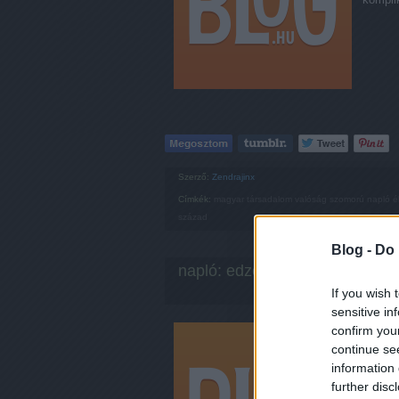
Szerző:
Zendrajinx
Címkék:
magyar
társadalom
valóság
szomorú
napló
é
század
Blog -
Do 
napló: edzőtermi típusok
If you wish 
sensitive in
Kifogyh
confirm you
mit ker
continue se
jöhet 
information 
akin s
further disc
kerül i