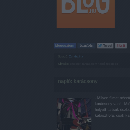
Szerző:
Zendrajinx
Címkék:
emberek
társadalom
napló
feelgood
napló: karácsony
- Milyen filmet nézzü
karácsony van! - Mié
helyett tartsuk észb
katasztrófa, csak ka