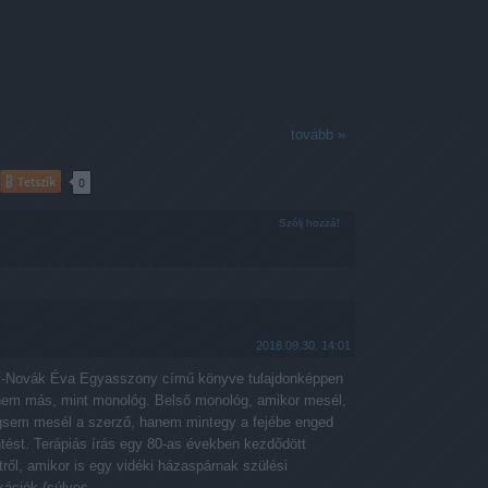
tovább »
Tetszik
0
Szólj hozzá!
2018.09.30. 14:01
y-Novák Éva Egyasszony című könyve tulajdonképpen
nem más, mint monológ. Belső monológ, amikor mesél,
sem mesél a szerző, hanem mintegy a fejébe enged
ntést. Terápiás írás egy 80-as években kezdődött
tről, amikor is egy vidéki házaspárnak szülési
kációk (súlyos…