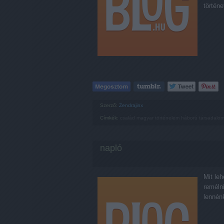
történ
Szerző:
Zendrajinx
Címkék:
család
magyar
történelem
háború
társadalo
napló
Mit le
reméln
lennénk