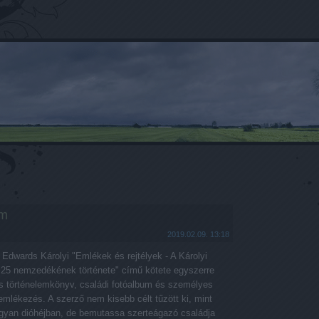
em
2019.02.09. 13:18
Edwards Károlyi "Emlékek és rejtélyek - A Károlyi
 25 nemzedékének története" című kötete egyszerre
s történelemkönyv, családi fotóalbum és személyes
emlékezés. A szerző nem kisebb célt tűzött ki, mint
gyan dióhéjban, de bemutassa szerteágazó családja