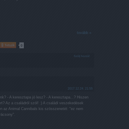
tovább »
Tetszik
0
Szólj hozzá!
2017.12.24. 21:55
nk? - A keresztapa jó lesz? - A keresztapa...? Hiszen
rt? Az a családról szól! :) A családi veszekedések
en az Animal Cannibals kis szösszenetét: "ez nem
rácsony".