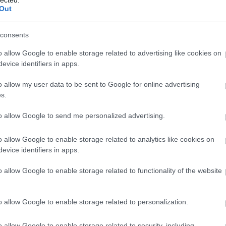
Out
consents
o allow Google to enable storage related to advertising like cookies on
evice identifiers in apps.
tovább »
o allow my user data to be sent to Google for online advertising
Tetszik
0
s.
Szólj hozzá!
to allow Google to send me personalized advertising.
o allow Google to enable storage related to analytics like cookies on
evice identifiers in apps.
2018.05.14. 19:35
o allow Google to enable storage related to functionality of the website
ellustultam mostanában az írogatást illetően, egyrészt
sak vacak limonádékat olvasok, amikről nem sok jót
 írni (fanyalogni meg az ilyeneken nincs értelme),
o allow Google to enable storage related to personalization.
zt most éppen csak negatívkodni tudnék. Pl. paranoiás
delmi gondolatkísérletekkel szórakoztatom magam, ami
o allow Google to enable storage related to security, including