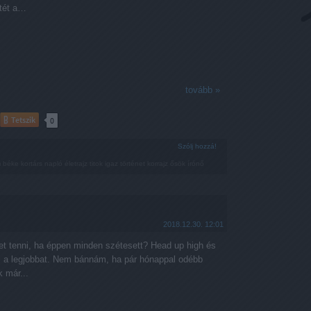
etét a…
tovább »
Tetszik
0
Szólj hozzá!
m
béke
kortárs
napló
életrajz
titok
igaz történet
korrajz
ősök
írónő
2018.12.30. 12:01
het tenni, ha éppen minden szétesett? Head up high és
i a legjobbat. Nem bánnám, ha pár hónappal odébb
 már...