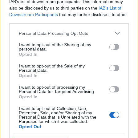
IAB’s list of downstream participants. This information may
Szécsi Noémi nagy kedvencem, most új könyvvel
also be disclosed by us to third parties on the
IAB’s List of
jelentkezett, a Lányok és asszonyok aranykönyve
Downstream Participants
that may further disclose it to other
third parties.
című tényirodalmi munkával. A kötet a 19-20.
század fordulójának magyar női sorsait igyekszik
Please note that this website/app uses one or more Google
Personal Data Processing Opt Outs
kibontani, elsősorban középosztálybeli és
services and may gather and store information including but
nagyvárosi szemszögből. Kisebb kitérők vannak az
not limited to your visit or usage behaviour. You may click to
I want to opt-out of the Sharing of my
alsóbb osztályok és…
personal data.
grant or deny consent to Google and its third-party tags to
Opted In
use your data for below specified purposes in below Google
rhapsody: "a médiában akarok
consent section.
I want to opt-out of the Sale of my
Personal Data.
dolgozni"
Opted In
Zendrajinx
•
2018. január 15.
0
I want to opt-out of processing my
Personal Data for Targeted Advertising.
Opted In
Lehet, hogy régen is idegesítően tematizált volt az
újságírás, de mostanában már tényleg semmi nem
I want to opt-out of Collection, Use,
Retention, Sale, and/or Sharing of my
kell ahhoz, hogy valaki a "médiában dolgozzon",
Personal Data that Is Unrelated with the
ezért a témák, stílus és úgy általában a minőség
Purposes for which it was collected.
Opted Out
szűkülése tapasztalható. Néha olyan lapossá válnak
a cikkek, hírek, hogy elég végiggörgetni egy