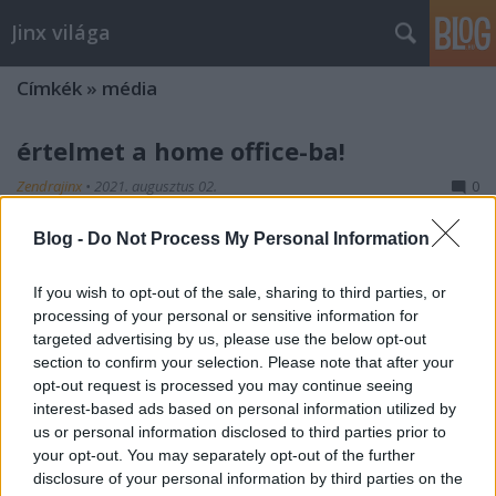
Jinx világa
Címkék
»
média
értelmet a home office-ba!
Zendrajinx
•
2021. augusztus 02.
0
Blog -
Do Not Process My Personal Information
A COVID sok mindenre megtanított engem is, meg
másokat is – már azt, aki hagyta magát. A
tapasztalat azt mutatta, hogy nem vagyunk
If you wish to opt-out of the sale, sharing to third parties, or
egyformák: volt, aki jobban bírta a
processing of your personal or sensitive information for
megpróbáltatásokat, mások kevésbé. Lassan egy éve
targeted advertising by us, please use the below opt-out
arról gondolkodom (néha másokkal együtt), hogy
section to confirm your selection. Please note that after your
opt-out request is processed you may continue seeing
mitől lesz valaki erősebb a…
interest-based ads based on personal information utilized by
nők, élet, bulvár, tanulás, minden!
us or personal information disclosed to third parties prior to
your opt-out. You may separately opt-out of the further
Zendrajinx
•
2019. október 23.
0
disclosure of your personal information by third parties on the