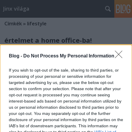
Jinx világa
Címkék
»
lifestyle
értelmet a home office-ba!
Zendrajinx
•
2021. augusztus 02.
0
Blog -
Do Not Process My Personal Information
A COVID sok mindenre megtanított engem is, meg
If you wish to opt-out of the sale, sharing to third parties, or
másokat is – már azt, aki hagyta magát. A
processing of your personal or sensitive information for
tapasztalat azt mutatta, hogy nem vagyunk
targeted advertising by us, please use the below opt-out
egyformák: volt, aki jobban bírta a
section to confirm your selection. Please note that after your
megpróbáltatásokat, mások kevésbé. Lassan egy éve
opt-out request is processed you may continue seeing
arról gondolkodom (néha másokkal együtt), hogy
interest-based ads based on personal information utilized by
mitől lesz valaki erősebb a…
us or personal information disclosed to third parties prior to
your opt-out. You may separately opt-out of the further
tangómámor
disclosure of your personal information by third parties on the
Zendrajinx
•
2015. március 30.
0
IAB’s list of downstream participants. This information may
also be disclosed by us to third parties on the
IAB’s List of