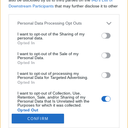
Downstream Participants
that may further disclose it to other
A kollegináknak (NEM Miss Műkörömnek, hanem a
third parties.
jobbaknak) néha vannak jó ötleteik, most pl. az egyik
ajánlotta Sándor Anikó Pillangó a vállamon című
Please note that this website/app uses one or more Google
Personal Data Processing Opt Outs
utazási regényét, vagy nem is tudom, minek
services and may gather and store information including but
nevezzem. Egy kedves könyv egy ötvenes elvált nőről,
not limited to your visit or usage behaviour. You may click to
I want to opt-out of the Sharing of my
personal data.
aki hirtelen úgy érzi,…
grant or deny consent to Google and its third-party tags to
Opted In
use your data for below specified purposes in below Google
consent section.
önsegítő guide book for üzletladies
I want to opt-out of the Sale of my
Personal Data.
Opted In
Zendrajinx
•
2011. június 07.
2
I want to opt-out of processing my
Personal Data for Targeted Advertising.
Mireille Guiliano követte el a következő olvasmányt,
Opted In
a címe "A francia nők karriert csinálnak", ami egy
korábbi kötet folyományaként született, és elég
I want to opt-out of Collection, Use,
Retention, Sale, and/or Sharing of my
emberi és humoros stílusban ad az üzleti életben
Personal Data that Is Unrelated with the
mozgó hölgyeknek elég okos tanácsokat.
Purposes for which it was collected.
Expozíció: mi…
Opted Out
CONFIRM
Google consents