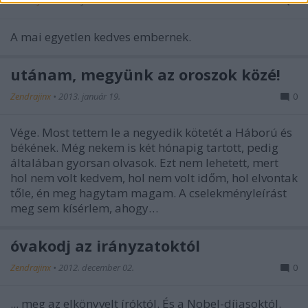
Zendrajinx
•
2013. július 09.
0
A mai egyetlen kedves embernek.
utánam, megyünk az oroszok közé!
Zendrajinx
•
2013. január 19.
0
Vége. Most tettem le a negyedik kötetét a Háború és
békének. Még nekem is két hónapig tartott, pedig
általában gyorsan olvasok. Ezt nem lehetett, mert
hol nem volt kedvem, hol nem volt időm, hol elvontak
tőle, én meg hagytam magam. A cselekményleírást
meg sem kísérlem, ahogy…
óvakodj az irányzatoktól
Zendrajinx
•
2012. december 02.
0
... meg az elkönyvelt íróktól. És a Nobel-díjasoktól.