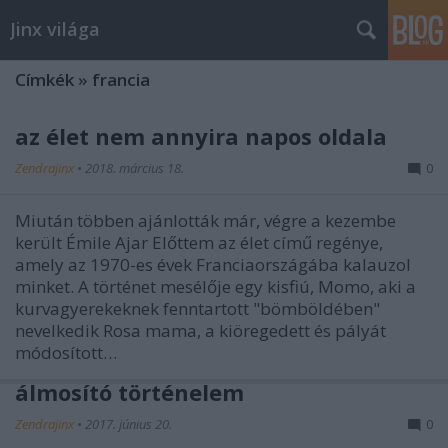
Jinx világa
Címkék
»
francia
az élet nem annyira napos oldala
Zendrajinx
•
2018. március 18.
0
Miután többen ajánlották már, végre a kezembe
került Émile Ajar Előttem az élet című regénye,
amely az 1970-es évek Franciaországába kalauzol
minket. A történet mesélője egy kisfiú, Momo, aki a
kurvagyerekeknek fenntartott "bömböldében"
nevelkedik Rosa mama, a kiöregedett és pályát
módosított…
álmosító történelem
Zendrajinx
•
2017. június 20.
0