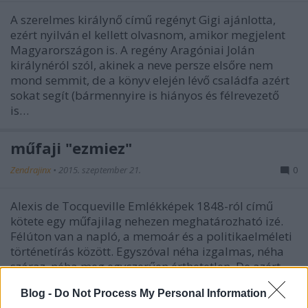
A szerelmes királynő című regényt Gigi ajánlotta,
ezért nyilván el kellett olvasnom, amikor megjelent
Magyarországon is. A regény Aragóniai Jolán
királynéról szól, akinek a neve persze elsőre nem
mond semmit, de a könyv elején lévő családfa azért
sokat segít (bármennyire is hiányos és félrevezető
is…
műfaji "ezmiez"
Zendrajinx
•
2015. szeptember 21.
0
Alexis de Tocqueville Emlékképek 1848-ról című
kötete egy műfajilag nehezen meghatározható izé.
Félúton van a napló, a memoár és a politikaelméleti
történetírás között. Egyszóval néha izgalmas, néha
száraz, néha meg egyszerűen érthetetlen. De azért
mindenképpen…
Blog -
Do Not Process My Personal Information