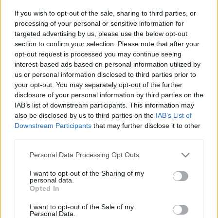
darabolás
If you wish to opt-out of the sale, sharing to third parties, or
Zendrajinx
•
2015. július 05.
0
processing of your personal or sensitive information for
targeted advertising by us, please use the below opt-out
section to confirm your selection. Please note that after your
Persze a szöszitől kaptam kölcsön, ez sok mindent
opt-out request is processed you may continue seeing
megmagyaráz. Viszont együtt találtuk, mert jó
interest-based ads based on personal information utilized by
ötletnek tűnt a Pére Lachaise-ben (kattintsatok, van
us or personal information disclosed to third parties prior to
virtuális barangolás, nagyon állat!) játszódó
your opt-out. You may separately opt-out of the further
gyilkosságról olvasni. Mark Pryor A kriptatolvaj című
disclosure of your personal information by third parties on the
regényéről van szó. Elég…
IAB’s list of downstream participants. This information may
also be disclosed by us to third parties on the
IAB’s List of
Downstream Participants
that may further disclose it to other
amit nem érdemes olvasni
third parties.
Zendrajinx
•
2015. április 19.
0
Please note that this website/app uses one or more Google
Personal Data Processing Opt Outs
services and may gather and store information including but
Az van, hogy kicsit besokalltam a Chanel-
not limited to your visit or usage behaviour. You may click to
I want to opt-out of the Sharing of my
életrajzokból. Most véletlenül került még egy a
personal data.
grant or deny consent to Google and its third-party tags to
Opted In
kezembe, de ez már túl sok volt a "jóból". Marie-
use your data for below specified purposes in below Google
Dominique Lelièvre Chanel & Co című életrajza
consent section.
I want to opt-out of the Sale of my
megint csak nem egy jól sikerült alkotás, ahogy az
Personal Data.