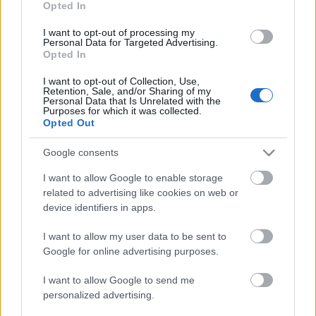
Opted In
előző cucc sem volt az. Kezdem azt hinni,…
I want to opt-out of processing my
one spy on another
Personal Data for Targeted Advertising.
Opted In
Zendrajinx
•
2015. április 11.
0
I want to opt-out of Collection, Use,
Retention, Sale, and/or Sharing of my
Personal Data that Is Unrelated with the
Hal Vaughan Egy ágyban az ellenséggel című könyve
Purposes for which it was collected.
csak azért érdekes, mert egy kém írja egy másik
Opted Out
kémről. A szerző hírszerző volt (szia, Dani!), most
pedig "megkutatta" Coco Chanel II. világháborús
Google consents
tevékenységét és megírta. Az életrajz eme eleme nem
I want to allow Google to enable storage
túl hízelgő. Chanel…
related to advertising like cookies on web or
device identifiers in apps.
őrült nyugatos...
I want to allow my user data to be sent to
Zendrajinx
•
2014. április 28.
0
Google for online advertising purposes.
Nem nagy szó persze, a Nyugatosok mind alkesz
I want to allow Google to send me
personalized advertising.
bohémek voltak, és akkor még nem fogalmaztam
erősen. Hevesi Andrásról mondjuk én még nem