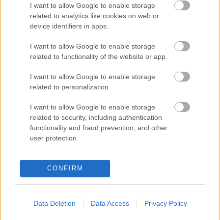
I want to allow Google to enable storage
hallottam, de most kiokosodtam. Rövid életű, ezért
related to analytics like cookies on web or
nem túl termékeny író, de ahogy olvastam a Párizsi
device identifiers in apps.
eső című könyvét, ez utóbbi nem is…
I want to allow Google to enable storage
related to functionality of the website or app.
I want to allow Google to enable storage
related to personalization.
I want to allow Google to enable storage
related to security, including authentication
functionality and fraud prevention, and other
user protection.
CONFIRM
napló: olgának
Data Deletion
Data Access
Privacy Policy