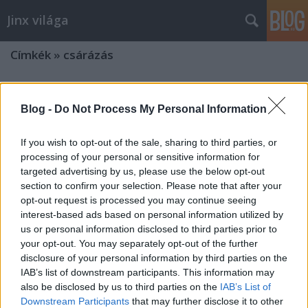
Jinx világa
Címkék
»
csárázás
tangómámor
Blog -
Do Not Process My Personal Information
Zendrajinx
•
2015. március 30.
0
If you wish to opt-out of the sale, sharing to third parties, or
A kollegináknak (NEM Miss Műkörömnek, hanem a
processing of your personal or sensitive information for
jobbaknak) néha vannak jó ötleteik, most pl. az egyik
targeted advertising by us, please use the below opt-out
ajánlotta Sándor Anikó Pillangó a vállamon című
section to confirm your selection. Please note that after your
utazási regényét, vagy nem is tudom, minek
opt-out request is processed you may continue seeing
nevezzem. Egy kedves könyv egy ötvenes elvált nőről,
interest-based ads based on personal information utilized by
aki hirtelen úgy érzi,…
us or personal information disclosed to third parties prior to
your opt-out. You may separately opt-out of the further
meló: nagyon erdő...
disclosure of your personal information by third parties on the
IAB’s list of downstream participants. This information may
Zendrajinx
•
2012. augusztus 03.
0
also be disclosed by us to third parties on the
IAB’s List of
Downstream Participants
that may further disclose it to other