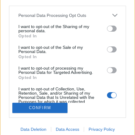
Ez egy "lenti" módra megszervezett munkanap volt:
third parties.
tiszta csárázás egész nap. Hű, de állat volt! Még
Please note that this website/app uses one or more Google
mindig "érzem a naplemente ízét a tölgyfában"... :D
Personal Data Processing Opt Outs
services and may gather and store information including but
not limited to your visit or usage behaviour. You may click to
I want to opt-out of the Sharing of my
a mai napra felírt szó...
personal data.
grant or deny consent to Google and its third-party tags to
Opted In
use your data for below specified purposes in below Google
Zendrajinx
•
2010. május 30.
0
consent section.
I want to opt-out of the Sale of my
Personal Data.
Franco Provolone épületes példáját követve
Opted In
próbáljunk meg minél gyakrabban új szavakat
I want to opt-out of processing my
megtanulni! A mai napra rendelt szóért special
Personal Data for Targeted Advertising.
thanx to Ádám, ez a szó pedig: CSÁRÁZÁS. Jelentése:
Opted In
"valahol a döglés, a rohadás, és a semmittevés
I want to opt-out of Collection, Use,
hármas határán lévő…
Retention, Sale, and/or Sharing of my
Personal Data that Is Unrelated with the
Purposes for which it was collected.
Opted Out
CONFIRM
Google consents
Data Deletion
Data Access
Privacy Policy
I want to allow Google to enable storage