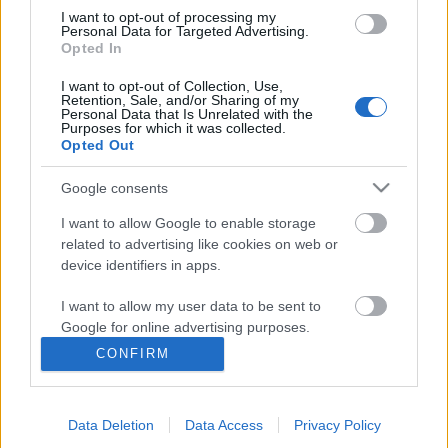
I want to opt-out of processing my
Personal Data for Targeted Advertising.
(el)hallgatás-(el)beszélés
Opted In
Zendrajinx
•
2018. szeptember 23.
2
I want to opt-out of Collection, Use,
Retention, Sale, and/or Sharing of my
Personal Data that Is Unrelated with the
Tompa Andrea (remek interjú itt) Omerta
Purposes for which it was collected.
Opted Out
Hallgatások könyve című nagyregényével már
szemeztem korábban is, de amikor legutóbb
Google consents
beleolvastam a könyvesboltban, nem tudtam kijönni
belőle és haza kellett hoznom. Nem bántam meg. A
I want to allow Google to enable storage
regény Romániában játszódik az 1950-es években,
related to advertising like cookies on web or
négy szereplő kap benne…
device identifiers in apps.
I want to allow my user data to be sent to
Zsiga gróf élete
Google for online advertising purposes.
Zendrajinx
•
2018. május 01.
0
CONFIRM
I want to allow Google to send me
personalized advertising.
Kölcsönöztem a kistárgyalói könyvtárból egy
Széchenyi Zsigmond életét Gyorgyevics Tamás
Data Deletion
Data Access
Privacy Policy
I want to allow Google to enable storage
tollából. Nem mondom, pont hosszú hétvégére való