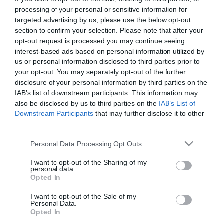
processing of your personal or sensitive information for
Cserna-Szabó András Az abbé a fejével játszik című
targeted advertising by us, please use the below opt-out
kötete egy többszázoldalas irodalmi sziporka.
section to confirm your selection. Please note that after your
Regénynek nem elég összefüggő, novelláskötetnek
opt-out request is processed you may continue seeing
meg túlságosan szétálló, valahol a kettő közötti
interest-based ads based on personal information utilized by
képződmény, amely többféle belső utalással, közös
us or personal information disclosed to third parties prior to
szereplőkkel, idézetekkel alkot koherenciát. A sztori…
your opt-out. You may separately opt-out of the further
disclosure of your personal information by third parties on the
helytörténet kezdőknek és
IAB’s list of downstream participants. This information may
also be disclosed by us to third parties on the
IAB’s List of
álkezdőknek
Downstream Participants
that may further disclose it to other
third parties.
Zendrajinx
•
2018. december 16.
0
Please note that this website/app uses one or more Google
Personal Data Processing Opt Outs
Varga Szabolcs Irem kertje című kötetét már a
services and may gather and store information including but
pénztárnál állva láttam meg a könyvesboltban, de
not limited to your visit or usage behaviour. You may click to
I want to opt-out of the Sharing of my
personal data.
grant or deny consent to Google and its third-party tags to
végül velem jött és egyáltalán nem bántam meg:
Opted In
use your data for below specified purposes in below Google
többször olvasós lesz, már most tudom. A szerző egy
consent section.
fiatal történész, aki azt a megbízást kapta, hogy
I want to opt-out of the Sale of my
Personal Data.
áttekintő módon, röviden, olvasmányosan dolgozza
Opted In
fel…