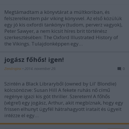
Megtámadtam a könyvtárat a múltkoriban, és
felszerelkeztem pár viking könyvvel. Az első közülük
egy jó kis oxfordi tankönyv (tudom, perverz vagyok),
Peter Sawyer, a nem kicsit híres brit történész
szerkesztésében: The Oxford Illustrated History of
the Vikings. Tulajdonképpen egy…
jogász főhős! igen!
Zendrajinx
•
2014. november 29.
0
Szintén a Black Libraryből (owned by Lil' Blondie)
kölcsönözve: Susan Hill A fekete ruhás nő című
regénye igazi kis gót thriller. Szeretem! A főhős
(végre!) egy jogász, Arthur, akit megbíznak, hogy egy
frissen elhunyt ügyfél hátrahagyott iratait és ügyeit
intézze el egy…