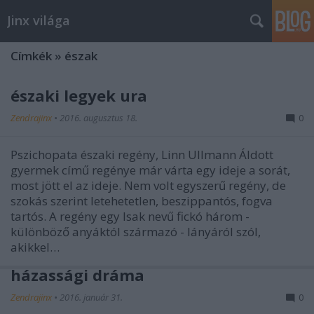
Jinx világa
Címkék
»
észak
északi legyek ura
Zendrajinx
•
2016. augusztus 18.
0
Pszichopata északi regény, Linn Ullmann Áldott
gyermek című regénye már várta egy ideje a sorát,
most jött el az ideje. Nem volt egyszerű regény, de
szokás szerint letehetetlen, beszippantós, fogva
tartós. A regény egy Isak nevű fickó három -
különböző anyáktól származó - lányáról szól,
akikkel…
házassági dráma
Zendrajinx
•
2016. január 31.
0