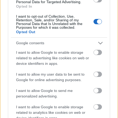
Personal Data for Targeted Advertising.
Opted In
titokzatos, sötét, tökéletes észak
I want to opt-out of Collection, Use,
Zendrajinx
•
2015. november 01.
0
Retention, Sale, and/or Sharing of my
Personal Data that Is Unrelated with the
Purposes for which it was collected.
Opted Out
Az ügyvédnő néha fantasztikus cuccokat szed össze
könyvfronton. Most is egy olyan könyvet adott
Google consents
kölcsön, hogy még mindig nem tértem magamhoz
tőle. Monika Fagerholm Az amerikai lány című
I want to allow Google to enable storage
regénye egy egészen különleges látomás. A Környék
related to advertising like cookies on web or
nevű, svéd nyelvű, de Finnországhoz…
device identifiers in apps.
I want to allow my user data to be sent to
van valami ezekben az északiakban
Google for online advertising purposes.
Zendrajinx
•
2015. szeptember 27.
0
I want to allow Google to send me
personalized advertising.
Karen Blixen Volt egy farmom Afrikában című
kötetét olvastam most, és újra megállapítottam,
I want to allow Google to enable storage
hogy ezekben az északi népekben van valami nagyon
related to analytics like cookies on web or
vonzó. Valahogy másképp látják a dolgokat és ez
device identifiers in apps.