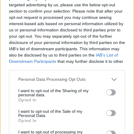
targeted advertising by us, please use the below opt-out
Zendrajinx
•
2015. november 08.
0
section to confirm your selection. Please note that after your
opt-out request is processed you may continue seeing
Rákattantam az északi szerzőkre. Olyan
interest-based ads based on personal information utilized by
introvertáltan elgondolkodtatók, sötétek és
us or personal information disclosed to third parties prior to
abszurdak. Csak imádni lehet őket vagy távol
your opt-out. You may separately opt-out of the further
maradni tőlük. Középút nincs. Tetszik az a filozofikus
disclosure of your personal information by third parties on the
IAB’s list of downstream participants. This information may
hangnem, amivel az élet legegyszerűbb kérdéseit is
also be disclosed by us to third parties on the
IAB’s List of
megközelítik, és a hétköznapi valóságok…
Downstream Participants
that may further disclose it to other
third parties.
pszichotikus énekkaros
Please note that this website/app uses one or more Google
Personal Data Processing Opt Outs
Zendrajinx
•
2015. november 05.
1
services and may gather and store information including but
not limited to your visit or usage behaviour. You may click to
I want to opt-out of the Sharing of my
personal data.
grant or deny consent to Google and its third-party tags to
Michel Faber The Courage Consort című regénye volt
Opted In
use your data for below specified purposes in below Google
soron, amit véletlenül találtam meg, és persze eladta
consent section.
magát nekem az "a cappella énekesek titokzatos
I want to opt-out of the Sale of my
Personal Data.
hangokat hallanak a kísértetjárta erdőből egy
Opted In
kastélyban gyakorolva" szöveggel. Amiből annyi volt
igaz, hogy tényleg egy a…
I want to opt-out of processing my