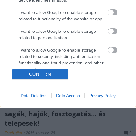
nagyon érdekes tud lenni az élet minden területén. A
könyv voltaképpen egy afféle…
I want to allow Google to enable storage
related to functionality of the website or app.
véreskezű kalandorok és kardos
I want to allow Google to enable storage
menyecskék
related to personalization.
Zendrajinx
•
2015. március 29.
0
I want to allow Google to enable storage
related to security, including authentication
A Viking Hadművelet újabb fejezete az Edda, amiből
functionality and fraud prevention, and other
user protection.
egy kis kötetbe szerkesztett pár dal képezte a
CONFIRM
következő olvasmányt (egy XX. század eleji kiadás,
ahol a fordító amúgy saját verstani munkáinak
elemzésével volt elfoglalva az egész előszóban, szóvá
Data Deletion
Data Access
Privacy Policy
téve, hogy micsoda mocsok a…
sagák, hajók, fosztogatás... és
telepesek!
Zendrajinx
•
2015. március 28.
0