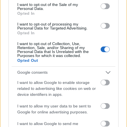
consent section.
I want to opt-out of the Sale of my
Zendrajinx
•
2018. szeptember 14.
0
Personal Data.
Opted In
Megkövetem Szabó Magdát. Újraolvastam a
I want to opt-out of processing my
Régimódi történetet és már értem. Amikor először
Personal Data for Targeted Advertising.
Opted In
olvastam, talán még kicsit éretlen voltam hozzá, túl
sok volt a név és a történés és az ide-oda ugrálás.
I want to opt-out of Collection, Use,
Most már jobban átláttam, hogy ki kivel van, annak
Retention, Sale, and/or Sharing of my
Personal Data that Is Unrelated with the
ellenére, hogy azért most is idegesítettek kellően az…
Purposes for which it was collected.
Opted Out
napló: edzőtermi típusok
Google consents
Zendrajinx
•
2018. szeptember 14.
0
I want to allow Google to enable storage
related to advertising like cookies on web or
Kifogyhatatlan téma a "miféle alakok járnak ide".
device identifiers in apps.
Egyrészt én mit keresek ott, ugye, de hát ez a
kisebbik baj, ha nincs futás, jöhet a gyurma, nem
I want to allow my user data to be sent to
szégyen az. Igen, én vagyok az a típus, akin
Google for online advertising purposes.
somolyognak a fekvenyomó padról, hogy "ez meg
hogy kerül ide, azt se tudja, hol kell állítani a
I want to allow Google to send me