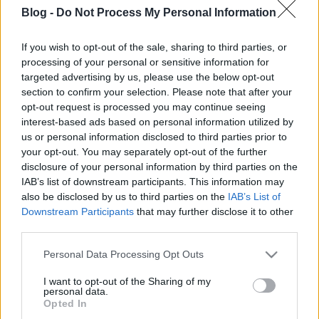
tulajdonképpen végig nem más, mint monológ.
Blog -
Do Not Process My Personal Information
Belső monológ, amikor mesél, de mégsem mesél a
szerző, hanem mintegy a fejébe enged betekintést.
If you wish to opt-out of the sale, sharing to third parties, or
Terápiás írás egy 80-as években kezdődött
processing of your personal or sensitive information for
történetről, amikor is egy vidéki házaspárnak szülési
targeted advertising by us, please use the below opt-out
komplikációk (súlyos…
section to confirm your selection. Please note that after your
opt-out request is processed you may continue seeing
(el)hallgatás-(el)beszélés
interest-based ads based on personal information utilized by
us or personal information disclosed to third parties prior to
Zendrajinx
•
2018. szeptember 23.
2
your opt-out. You may separately opt-out of the further
disclosure of your personal information by third parties on the
Tompa Andrea (remek interjú itt) Omerta
IAB’s list of downstream participants. This information may
Hallgatások könyve című nagyregényével már
also be disclosed by us to third parties on the
IAB’s List of
szemeztem korábban is, de amikor legutóbb
Downstream Participants
that may further disclose it to other
beleolvastam a könyvesboltban, nem tudtam kijönni
third parties.
belőle és haza kellett hoznom. Nem bántam meg. A
Please note that this website/app uses one or more Google
Personal Data Processing Opt Outs
regény Romániában játszódik az 1950-es években,
services and may gather and store information including but
négy szereplő kap benne…
not limited to your visit or usage behaviour. You may click to
I want to opt-out of the Sharing of my
personal data.
grant or deny consent to Google and its third-party tags to
Opted In
zavaros családfa virágos hajtással
use your data for below specified purposes in below Google