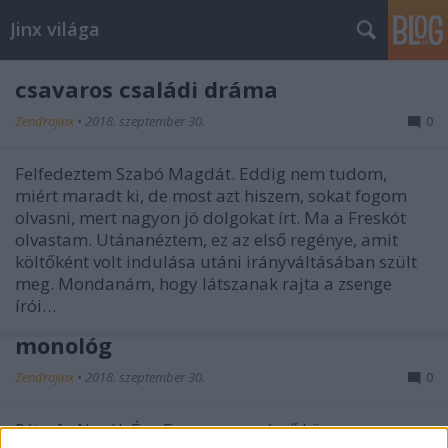
Jinx világa
csavaros családi dráma
Zendrajinx
•
2018. szeptember 30.
0
Felfedeztem Szabó Magdát. Eddig nem tudom,
miért maradt ki, de most azt hiszem, sokat fogom
olvasni, mert nagyon jó dolgokat írt. Ma a Freskót
olvastam. Utánanéztem, ez az első regénye, amit
költőként volt indulása utáni irányváltásában szült
meg. Mondanám, hogy látszanak rajta a zsenge
írói…
monológ
Zendrajinx
•
2018. szeptember 30.
0
Péterfy-Novák Éva Egyasszony című könyve