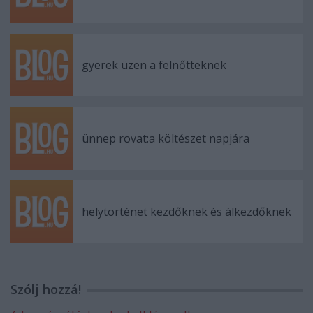
gyerek üzen a felnőtteknek
ünnep rovat:a költészet napjára
helytörténet kezdőknek és álkezdőknek
Szólj hozzá!