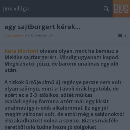
Jinx világa
egy sajtburgert kérek...
Zendrajinx
•
2015. március 15.
0
Kate Mortont
olvasni olyan, mint ha bemész a
Mekibe sajtburgerért. Mindig ugyanazt kapod.
Megbízható, jóízű, de baromi unalmas egy idő
után.
A titkok őrzője című új regénye persze nem volt
olyan szörnyű, mint a Távoli órák legutóbb, de
azért ez a 2-3 idősíkos, sötét múltas
családregény formula azért már egy kicsit
unalmas így n-edik alkalommal. Ez egy jól
megírt változat volt, de attól még a sablonoktól
elszakadhatott volna a szerző. Biztos másféle
keretből is ki tudna hozni jó dolgokat.