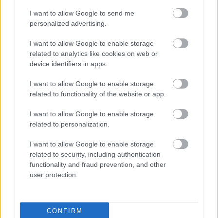
világon, maximum annyi, hogy ott nyomozták ki
I want to allow Google to send me
a történetet, ami egyébként magától is
personalized advertising.
kibomlott volna a saját idősíkján. Csak és
kizárólag azért beleírni egy teljes új szálat egy
I want to allow Google to enable storage
regénybe, hogy késleltesse a sztori
related to analytics like cookies on web or
kibontakozását, egyszerűen kitolás az olvasóval.
device identifiers in apps.
Semmi szükség rá. Ha egy történet jó, akkor
ötven vagy száz oldalon is jó, nem kell
I want to allow Google to enable storage
mesterségesen feltupírozni, hogy komolyabbnak
related to functionality of the website or app.
hasson, mert hosszabb. Ez őrültség. A jelenbeli
karakterek egyszerűen nem álltak meg a
I want to allow Google to enable storage
lábukon. Az öt testvér (kimondani is rémes), a
related to personalization.
szirupos gyerekkor, a tündérmeséket kitaláló
anyuka, mindenki szeret mindenkit, juj, milyen
I want to allow Google to enable storage
tökéletes család (leszámítva a beszólogató
related to security, including authentication
nagyit, aki supercool!), hányinger. És olyan lapos
functionality and fraud prevention, and other
user protection.
mindegyik karakter, mint a papír...
Amúgy nagyon szórakoztató könyv, csak
tényleg változtatni kellene már a sajtburger
CONFIRM