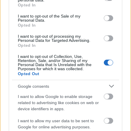
ugyanis odalöki az első nárcisztikus tuskónak,
personal data.
grant or deny consent to Google and its third-party tags to
Opted In
akit megszédít a lány szépsége. Ebből persze egy
use your data for below specified purposes in below Google
nagyon durva, erőszakos házasság lesz, sok-sok
consent section.
I want to opt-out of the Sale of my
könnyel és vérrel, ezek nem voltak szép részek.
Personal Data.
(Itt is volt persze lélektani vetület: miért
Opted In
vergődik egy erőszakos férj mellett egy gazdag
I want to opt-out of processing my
örökösnő, aki nincs rászorulva sem érzelmileg,
Personal Data for Targeted Advertising.
sem anyagilag a fickóra. A válasz: megérdemelt
Opted In
büntetésként fogja fel a dolgot, mert magát
I want to opt-out of Collection, Use,
hibáztatja a családja balesetéért. Kifacsart
Retention, Sale, and/or Sharing of my
logika? Mint az emberi lélek általában.)
Personal Data that Is Unrelated with the
Purposes for which it was collected.
Opted Out
A végén nekem nagyon tetszett a szerepcserés
csattanó, nagyon ott volt, bár már elég korán
Google consents
kitaláltam, hogy ez lesz. (Túl sok könyvet
olvastam már az írótól.) Végül Vivien építhetett
I want to allow Google to enable storage
fel magának egy új életet egy második eséllyel
related to advertising like cookies on web or
és nagyon megérdemelt volt.
device identifiers in apps.
Szokás szerint a jelenben játszódó
I want to allow my user data to be sent to
cselekményszálnak semmi értelme nem volt a
Google for online advertising purposes.