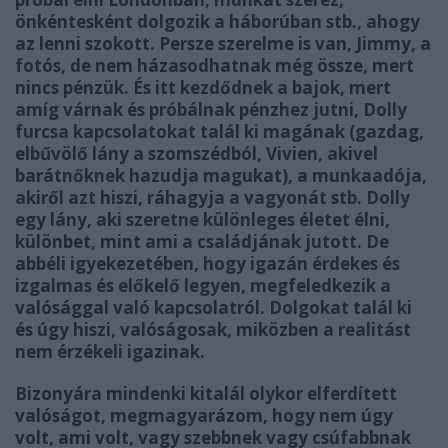
önkéntesként dolgozik a háborúban stb., ahogy
az lenni szokott. Persze szerelme is van, Jimmy, a
fotós, de nem házasodhatnak még össze, mert
nincs pénzük. És itt kezdődnek a bajok, mert
amíg várnak és próbálnak pénzhez jutni, Dolly
furcsa kapcsolatokat talál ki magának (gazdag,
elbűvölő lány a szomszédból, Vivien, akivel
barátnőknek hazudja magukat), a munkaadója,
akiről azt hiszi, ráhagyja a vagyonát stb. Dolly
egy lány, aki szeretne különleges életet élni,
különbet, mint ami a családjának jutott. De
abbéli igyekezetében, hogy igazán érdekes és
izgalmas és előkelő legyen, megfeledkezik a
valósággal való kapcsolatról. Dolgokat talál ki
és úgy hiszi, valóságosak, miközben a realitást
nem érzékeli igazinak.
Bizonyára mindenki kitalál olykor elferdített
valóságot, megmagyarázom, hogy nem úgy
volt, ami volt, vagy szebbnek vagy csúfabbnak