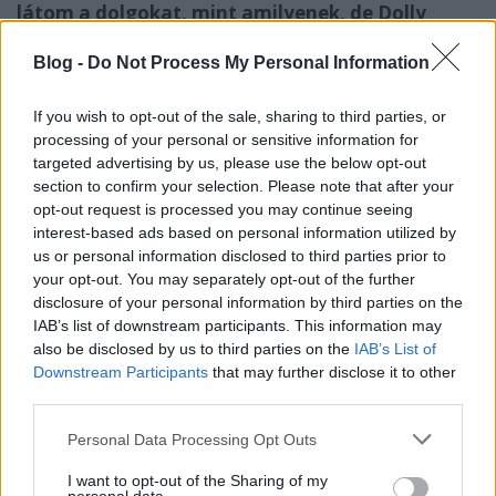
látom a dolgokat, mint amilyenek, de Dolly
valami félelmetesen "benézett" eseményeket,
embereket, érzéseket, a végére már szinte
Blog -
Do Not Process My Personal Information
sajnáltam is. Nyilvánvaló volt, hogy az egész
valamiféle lelki védekezés lehetett a magány
If you wish to opt-out of the sale, sharing to third parties, or
ellen, hiszen teljesen gyökértelenné válva
processing of your personal or sensitive information for
sodródott a háborús Londonban, tényleg
targeted advertising by us, please use the below opt-out
szánalomra méltó volt szegény.
section to confirm your selection. Please note that after your
opt-out request is processed you may continue seeing
A másik érdekes karakter Vivien volt, aki annak
interest-based ads based on personal information utilized by
ellenére, hogy nem voltak barátnők, a regény
us or personal information disclosed to third parties prior to
közepétől kezdve szintén fontos szereplővé
your opt-out. You may separately opt-out of the further
lépett elő, igazi katalizátora lett a
disclosure of your personal information by third parties on the
cselekménynek. Ő gyermekként egy balesetben
IAB’s list of downstream participants. This information may
veszti el az egész családját (igen, folyton csak a
also be disclosed by us to third parties on the
IAB’s List of
dráma...), később pedig egy nagybácsi neveli fel,
Downstream Participants
that may further disclose it to other
third parties.
mert a közelebbi rokonok "nem tudják
befogadni". Amúgy szeretetreméltó, élénk
Please note that this website/app uses one or more Google
Personal Data Processing Opt Outs
fantáziájú, bár kissé befelé forduló lány, aki
services and may gather and store information including but
később nagyon rosszul jár a nagybácsival, az
not limited to your visit or usage behaviour. You may click to
I want to opt-out of the Sharing of my