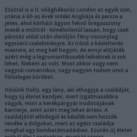
Ezúttal is a II. világháborús London az egyik szín,
utána a 60-as évek vidéki Angliája és persze a
jelen, ahol kórházi ágyon fekvő öregasszony
mesél a múltról - kíméletlenül lassan, hogy csak
párszáz oldal után derüljön fény viszonylag
egyszerű cselekményre. Az írónő a késleltetés
mestere, ez meg kell hagyni, de ennyi előjáték
azért még a legromantikusabb lelkeknek is sok
lehet. Nekem az volt. Most akkor vagy nem
vagyok romantikus, vagy nagyon tudom unni a
fölösleges köröket.
Hősünk Dolly, egy lány, aki elhagyja a családját,
hogy új életet kezdjen, mert izgalmasabbra
vágyik, mint a kerékpárgyár irodistájának
karrierje, amit azért meg lehet érteni. A
családjától elhidegül és később sem hozzák
rendbe a dolgokat, mert az egész családja
meghal egy bombatámadásban. Ezután új életet
próbál élni Londonban, munkát szerez,