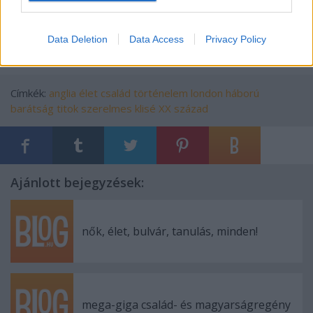
recepten. Esetleg valami mást főzni, elvégre
annyiféle finom kaja van.
Data Deletion
Data Access
Privacy Policy
Címkék:
anglia
élet
család
történelem
london
háború
barátság
titok
szerelmes
klisé
XX század
Ajánlott bejegyzések:
nők, élet, bulvár, tanulás, minden!
mega-giga család- és magyarságregény