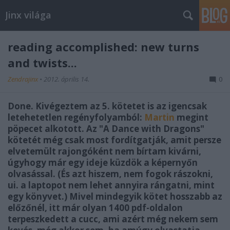
Jinx világa
reading accomplished: new turns
and twists...
Zendrajinx
•
2012. április 14.
0
Done. Kivégeztem az 5. kötetet is az igencsak
letehetetlen regényfolyamból:
Martin
megint
pöpecet alkotott. Az "A Dance with Dragons"
kötetét még csak most fordítgatják, amit persze
elvetemült rajongóként nem bírtam kivárni,
úgyhogy már egy ideje küzdök a képernyőn
olvasással. (És azt hiszem, nem fogok rászokni,
ui. a laptopot nem lehet annyira rángatni, mint
egy könyvet.) Mivel mindegyik kötet hosszabb az
előzőnél, itt már olyan 1400 pdf-oldalon
terpeszkedett a cucc, ami azért még nekem sem