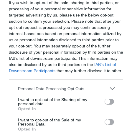
perverz karakterekeért, imádja a szadistákat, a
If you wish to opt-out of the sale, sharing to third parties, or
vérfertőzőket, de a sima nemi erőszakkal is
processing of your personal or sensitive information for
beéri, ha nincs más. Hurrá. Azért néha vehetne
targeted advertising by us, please use the below opt-out
egy Playboyt, nem kell mindjárt mindent leírni...)
section to confirm your selection. Please note that after your
Viszont imádom, hogy nem fekete-fehérek a
opt-out request is processed you may continue seeing
karakterek, vannak itt bőven emberi hibák és
interest-based ads based on personal information utilized by
gyengeségek, senki nem hófehér vagy
us or personal information disclosed to third parties prior to
sátánfekete, úgyhogy ha megkedvelsz egy
your opt-out. You may separately opt-out of the further
szereplőt, akkor úgy mindenestül kedveled, a
disclosure of your personal information by third parties on the
hibáival együtt. Ez a fajta "realizmus" általában
IAB’s list of downstream participants. This information may
hiánycikk a műfajban, itt viszont újszerűen hat
also be disclosed by us to third parties on the
IAB’s List of
Downstream Participants
that may further disclose it to other
és remekül működik.
third parties.
Szóval végre mocorgunk előre, hálisten, megint
Please note that this website/app uses one or more Google
Personal Data Processing Opt Outs
meghaltak páran, de nem bánom, elvégre már
services and may gather and store information including but
négy kötet óta várunk arra, hogy Daenerys
not limited to your visit or usage behaviour. You may click to
I want to opt-out of the Sharing of my
visszaszerezze a trónt, ehhez pedig kell némi
personal data.
grant or deny consent to Google and its third-party tags to
Opted In
háborúskodás is. De persze még a Keskeny-
use your data for below specified purposes in below Google
tenger túloldalán játszik a sárkányokkal, no
consent section.
I want to opt-out of the Sale of my
comment. Tyriont ezúttal rabszolgának adták
Personal Data.
el, de nem meglepő módon onnan is kidumálta
Opted In