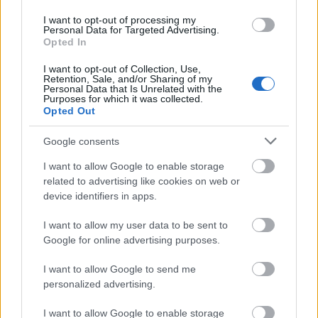
magát (tuti jogász szerintem), Jon Snow pedig
I want to opt-out of processing my
nem tud semmit, legalábbis a végzetét nem
Personal Data for Targeted Advertising.
tudta elkerülni, és úgy tűnt, mintha kinyírták
Opted In
volna a végén, amit igencsak fájlaltam. :(
I want to opt-out of Collection, Use,
Egyetlen remény, hogy ő is feltámasztják, mint
Retention, Sale, and/or Sharing of my
a két kötettel ezelőtt kinyírt hp-t, akiről utoljára
Personal Data that Is Unrelated with the
Purposes for which it was collected.
akkor hallottam, mikor épp felakasztották, erre
Opted Out
most megint felbukkant. Szép, mi? Remélem,
másodszor is meghal.
Google consents
A Fal pedig a Hét Királyságot védi az Északon
I want to allow Google to enable storage
lakozó mindenféle gonosz lényektől, többek
related to advertising like cookies on web or
között az élőhalottaktól és egyéb
device identifiers in apps.
finomságoktól. Tessék HBO-t nézni vagy
valami! :)
I want to allow my user data to be sent to
Google for online advertising purposes.
I want to allow Google to send me
personalized advertising.
I want to allow Google to enable storage