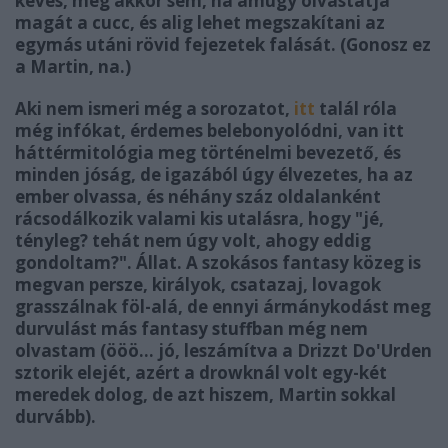
kevés, még akkor sem, ha amúgy olvastatja
magát a cucc, és alig lehet megszakítani az
egymás utáni rövid fejezetek falását. (Gonosz ez
a Martin, na.)
Aki nem ismeri még a sorozatot,
itt
talál róla
még infókat, érdemes belebonyolódni, van itt
háttérmitológia meg történelmi bevezető, és
minden jóság, de igazából úgy élvezetes, ha az
ember olvassa, és néhány száz oldalanként
rácsodálkozik valami kis utalásra, hogy "jé,
tényleg? tehát nem úgy volt, ahogy eddig
gondoltam?". Állat. A szokásos fantasy közeg is
megvan persze, királyok, csatazaj, lovagok
grasszálnak föl-alá, de ennyi ármánykodást meg
durvulást más fantasy stuffban még nem
olvastam (ööö... jó, leszámítva a Drizzt Do'Urden
sztorik elejét, azért a drowknál volt egy-két
meredek dolog, de azt hiszem, Martin sokkal
durvább).