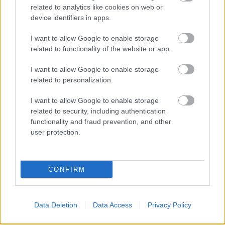
related to analytics like cookies on web or
device identifiers in apps.
I want to allow Google to enable storage
related to functionality of the website or app.
I want to allow Google to enable storage
related to personalization.
I want to allow Google to enable storage
related to security, including authentication
functionality and fraud prevention, and other
user protection.
CONFIRM
Címkék:
sorozat
hbo
regény
háború
fantasy
izgalmas
kaland
Data Deletion
Data Access
Privacy Policy
martin
véres