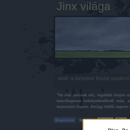
Jinx világa
wod: a lányokat fiúsító pasikról
"Ha már pasinak néz, legalább hívjon m
tetszőlegesen behelyettesíthető más, a
terjeszteni fogom. Amúgy hétfői napom 