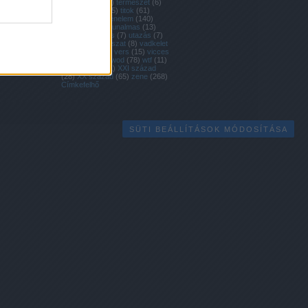
társadalom
(
98
)
természet
(
6
)
the90s
(
5
)
tini
(
5
)
titok
(
61
)
tolsztoj
(
5
)
történelem
(
140
)
tudomány
(
12
)
unalmas
(
13
)
ünnep
(
53
)
üres
(
7
)
utazás
(
7
)
útirajz
(
9
)
vadászat
(
8
)
vadkelet
(
62
)
véres
(
20
)
vers
(
15
)
vicces
(
14
)
vidám
(
7
)
wod
(
78
)
wtf
(
11
)
XIX század
(
21
)
XXI század
(
28
)
XX század
(
65
)
zene
(
268
)
Címkefelhő
SÜTI BEÁLLÍTÁSOK MÓDOSÍTÁSA