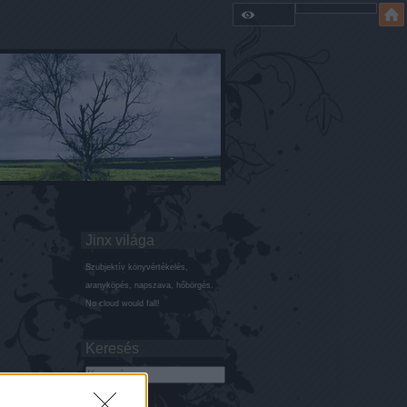
Jinx világa
Szubjektív könyvértékelés,
aranyköpés, napszava, hőbörgés.
No cloud would fall!
Keresés