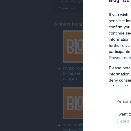
Blog -
Do 
Szerző:
Zendrajinx
Címkék:
wod
If you wish 
sensitive in
Ajánlott bejegyzések:
confirm you
continue se
information 
further disc
participants
Downstream 
Please note
ünnep rovat:a
egyebek
költészet
information 
napjára
deny consent
in below Go
Persona
I want t
Opted 
sírva röhögős
emberölős