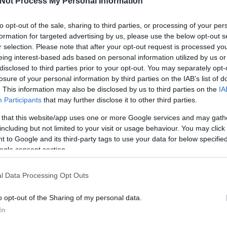
Not Process My Personal Information
6
komment
to opt-out of the sale, sharing to third parties, or processing of your per
formation for targeted advertising by us, please use the below opt-out s
r selection. Please note that after your opt-out request is processed y
eing interest-based ads based on personal information utilized by us or
disclosed to third parties prior to your opt-out. You may separately opt-
losure of your personal information by third parties on the IAB’s list of
. This information may also be disclosed by us to third parties on the
IA
Participants
that may further disclose it to other third parties.
 that this website/app uses one or more Google services and may gath
arisztokraták,
vicces, novellás,
család,
beteg,
including but not limited to your visit or usage behaviour. You may click 
történelem
gondolkodós
 to Google and its third-party tags to use your data for below specifi
ogle consent section.
l Data Processing Opt Outs
o opt-out of the Sharing of my personal data.
In