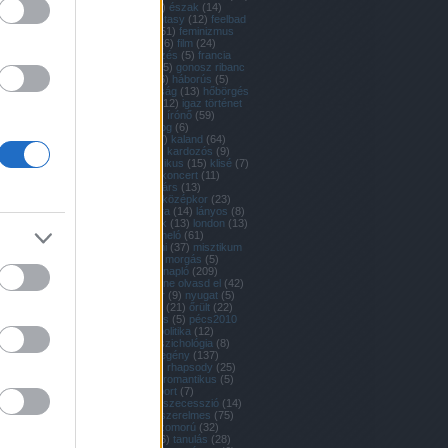
én
(
7
)
erdő
(
49
)
észak
(
14
)
európa
(
16
)
fantasy
(
12
)
feelbad
(
80
)
feelgood
(
51
)
feminizmus
(
18
)
festészet
(
6
)
film
(
24
)
filozófia
(
26
)
főzés
(
5
)
francia
(
15
)
furaírás
(
65
)
gonosz ribanc
(
19
)
háború
(
46
)
háborús
(
5
)
hajó
(
5
)
házasság
(
13
)
hőbörgés
(
29
)
hülyeség
(
12
)
igaz történet
(
6
)
irodalom
(
9
)
írónő
(
59
)
izgalmas
(
66
)
jog
(
6
)
jogászkodás
(
7
)
kaland
(
64
)
karácsony
(
10
)
kardozós
(
9
)
kelet
(
7
)
klasszikus
(
15
)
klisé
(
7
)
kollektíva
(
13
)
koncert
(
11
)
korrajz
(
9
)
kortárs
(
13
)
kortörténet
(
5
)
középkor
(
23
)
krimi
(
11
)
kultúra
(
14
)
lányos
(
8
)
lejjebb
(
34
)
lélek
(
13
)
london
(
13
)
magyar
(
127
)
meló
(
61
)
mibajod? semmi
(
37
)
misztikum
(
12
)
mood
(
87
)
morgás
(
5
)
művészet
(
21
)
napló
(
209
)
napszava
(
52
)
ne olvasd el
(
42
)
novella
(
8
)
nyár
(
9
)
nyugat
(
5
)
olasz
(
9
)
orosz
(
21
)
őrült
(
22
)
párizs
(
10
)
pécs
(
5
)
pécs2010
(
5
)
polgári
(
6
)
politika
(
12
)
pszicho
(
16
)
pszichológia
(
8
)
realizmus
(
8
)
regény
(
137
)
reneszánsz
(
6
)
rhapsody
(
25
)
romantika
(
10
)
romantikus
(
5
)
sorozat
(
10
)
sport
(
7
)
szabadság
(
5
)
szecesszió
(
14
)
szerelem
(
13
)
szerelmes
(
75
)
színház
(
11
)
szomorú
(
32
)
szórakoztató
(
6
)
tanulás
(
28
)