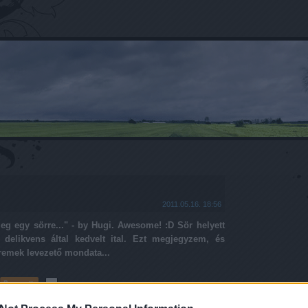
2011.05.16. 18:56
eg egy sörre..." - by Hugi. Awesome! :D Sör helyett
 delikvens által kedvelt ital. Ezt megjegyzem, és
remek levezető mondata...
Tetszik
0