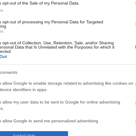
o opt-out of the Sale of my Personal Data.
In
to opt-out of processing my Personal Data for Targeted
ing.
08958
In
o opt-out of Collection, Use, Retention, Sale, and/or Sharing
ersonal Data that Is Unrelated with the Purposes for which it
k
értelmében felhasználói tartalomnak minősülnek, értük
lected.
Out
ilyen felelősséget nem vállal, azokat nem ellenőrzi.
tőjéhez. Részletek a
Felhasználási feltételekben
és az
consents
o allow Google to enable storage related to advertising like cookies on
evice identifiers in apps.
o allow my user data to be sent to Google for online advertising
s.
Válasz erre
to allow Google to send me personalized advertising.
o allow Google to enable storage related to analytics like cookies on