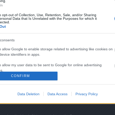
ing.
In
02953
o opt-out of Collection, Use, Retention, Sale, and/or Sharing
ersonal Data that Is Unrelated with the Purposes for which it
lected.
Out
k
értelmében felhasználói tartalomnak minősülnek, értük
ilyen felelősséget nem vállal, azokat nem ellenőrzi.
tőjéhez. Részletek a
Felhasználási feltételekben
és az
consents
o allow Google to enable storage related to advertising like cookies on
evice identifiers in apps.
u/
2010.12.09. 14:13:15
, írtam is róla egy verset. (köszi a segítséget Illyés Gyula
o allow my user data to be sent to Google for online advertising
s.
l:
CONFIRM
ndenekben, ahogy rég istened sem;....nemcsak a
to allow Google to send me personalized advertising.
ólamokban;
tves: mikor jössz haza, kedves;
n a hirtelen puhábban szorított kézfogásban...s mert minden
todban, minden mozdulatodban;...
o allow Google to enable storage related to analytics like cookies on
Data Deletion
Data Access
Privacy Policy
evice identifiers in apps.
Válasz erre
o allow Google to enable storage related to functionality of the website