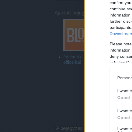
confirm you
continue se
Ajánlott bejegyzések:
information 
further disc
participants
Downstream 
Please note
information 
deny consent
értelmet a home
nők, élet, bulvár
office-ba!
tanulás, minden
in below Go
Persona
I want t
Opted 
I want t
Opted 
A bejegyzés trackback címe:
I want 