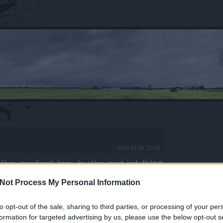
2010.12.08. 20:52
dőben engedjenek haza, és akkor majd írok Nektek
agy ki a jobb, ha nem Shakespeare?
Not Process My Personal Information
Tetszik
0
to opt-out of the sale, sharing to third parties, or processing of your per
3
komment
formation for targeted advertising by us, please use the below opt-out s