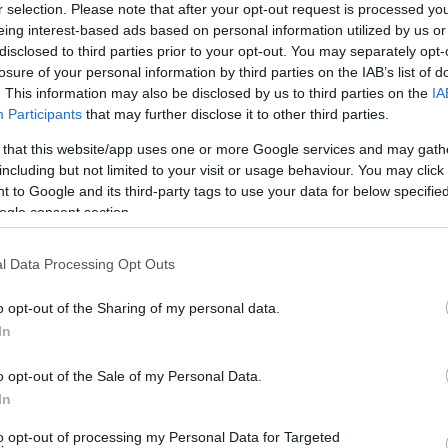
r selection. Please note that after your opt-out request is processed y
eing interest-based ads based on personal information utilized by us or
disclosed to third parties prior to your opt-out. You may separately opt-
losure of your personal information by third parties on the IAB’s list of
. This information may also be disclosed by us to third parties on the
IA
Participants
that may further disclose it to other third parties.
 that this website/app uses one or more Google services and may gath
including but not limited to your visit or usage behaviour. You may click 
 to Google and its third-party tags to use your data for below specifi
,
nyomozás a
póztalan hősök
!
család után
ogle consent section.
l Data Processing Opt Outs
o opt-out of the Sharing of my personal data.
In
arisztokraták,
család,
o opt-out of the Sale of my Personal Data.
történelem
In
to opt-out of processing my Personal Data for Targeted