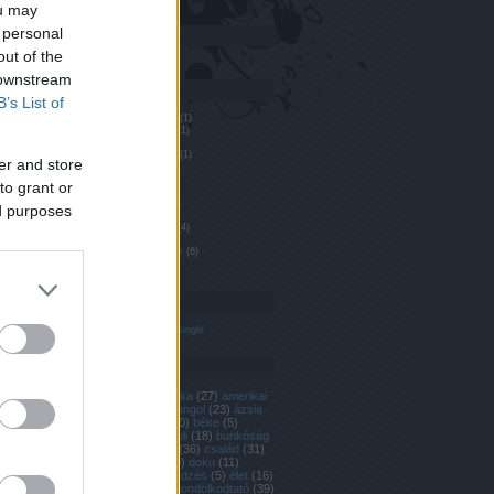
ou may
 personal
Egyéb
out of the
 downstream
Archívum
B’s List of
2021 augusztus
(
1
)
2019 november
(
1
)
2019 október
(
3
)
2019 augusztus
(
1
)
er and store
2019 június
(
1
)
2019 május
(
2
)
to grant or
2019 április
(
2
)
2019 március
(
2
)
ed purposes
2019 február
(
5
)
2018 december
(
4
)
2018 október
(
3
)
2018 szeptember
(
6
)
Tovább
...
Linkblog
welcome to the jungle
Címkék
afrika
(
6
)
amerika
(
27
)
amerikai
(
6
)
anglia
(
30
)
angol
(
23
)
ázsia
(
7
)
barátság
(
30
)
béke
(
5
)
budapest
(
7
)
buli
(
18
)
bunkóság
(
5
)
bunkó pasi
(
36
)
család
(
31
)
dark
(
12
)
dél
(
9
)
doku
(
11
)
dualizmus
(
7
)
edzés
(
5
)
élet
(
16
)
életrajz
(
63
)
elgondolkodtató
(
39
)