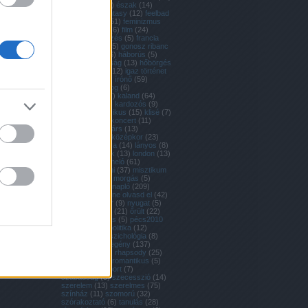
én
(
7
)
erdő
(
49
)
észak
(
14
)
európa
(
16
)
fantasy
(
12
)
feelbad
(
80
)
feelgood
(
51
)
feminizmus
(
18
)
festészet
(
6
)
film
(
24
)
filozófia
(
26
)
főzés
(
5
)
francia
(
15
)
furaírás
(
65
)
gonosz ribanc
(
19
)
háború
(
46
)
háborús
(
5
)
hajó
(
5
)
házasság
(
13
)
hőbörgés
(
29
)
hülyeség
(
12
)
igaz történet
(
6
)
irodalom
(
9
)
írónő
(
59
)
izgalmas
(
66
)
jog
(
6
)
jogászkodás
(
7
)
kaland
(
64
)
karácsony
(
10
)
kardozós
(
9
)
kelet
(
7
)
klasszikus
(
15
)
klisé
(
7
)
kollektíva
(
13
)
koncert
(
11
)
korrajz
(
9
)
kortárs
(
13
)
kortörténet
(
5
)
középkor
(
23
)
krimi
(
11
)
kultúra
(
14
)
lányos
(
8
)
lejjebb
(
34
)
lélek
(
13
)
london
(
13
)
magyar
(
127
)
meló
(
61
)
mibajod? semmi
(
37
)
misztikum
(
12
)
mood
(
87
)
morgás
(
5
)
művészet
(
21
)
napló
(
209
)
napszava
(
52
)
ne olvasd el
(
42
)
novella
(
8
)
nyár
(
9
)
nyugat
(
5
)
olasz
(
9
)
orosz
(
21
)
őrült
(
22
)
párizs
(
10
)
pécs
(
5
)
pécs2010
(
5
)
polgári
(
6
)
politika
(
12
)
pszicho
(
16
)
pszichológia
(
8
)
realizmus
(
8
)
regény
(
137
)
reneszánsz
(
6
)
rhapsody
(
25
)
romantika
(
10
)
romantikus
(
5
)
sorozat
(
10
)
sport
(
7
)
szabadság
(
5
)
szecesszió
(
14
)
szerelem
(
13
)
szerelmes
(
75
)
színház
(
11
)
szomorú
(
32
)
szórakoztató
(
6
)
tanulás
(
28
)